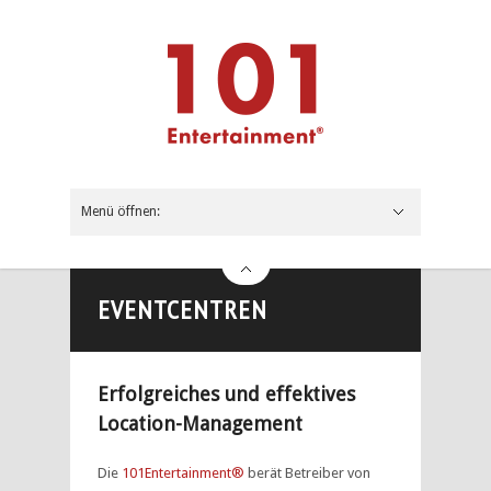
Menü öffnen:
Menü schließen
Home
Digitale Formate
Eigenproduktionen
Events
Public Events
Corporate Events
Beratung
EventCentren
Agentur
Kompetenzen & Fakten
Team
Jobs
Partnerunternehmen
Kontakt
Impressum
Datenschutz
EVENTCENTREN
Erfolgreiches und effektives
Location-Management
Die
101Entertainment®
berät Betreiber von