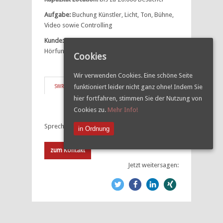
Aufgabe:
Buchung Künstler, Licht, Ton, Bühne,
Video sowie Controlling
Kunde:
Land Baden-Württemberg, SWR4
Hörfunk Baden-Württemberg
Cookies
Wir verwenden Cookies. Eine schöne Seite
funktioniert leider nicht ganz ohne! Indem Sie
SWR1 Disco
Sommerfarben Herrenberg
hier fortfahren, stimmen Sie der Nutzung von
Cookies zu.
Mehr Info!
Sprechen Sie uns an!
in Ordnung
zum Kontakt
Jetzt weitersagen: